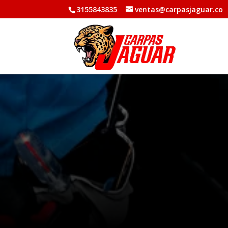
3155843835
ventas@carpasjaguar.co