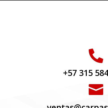

+57 315 58

ventas@carpas